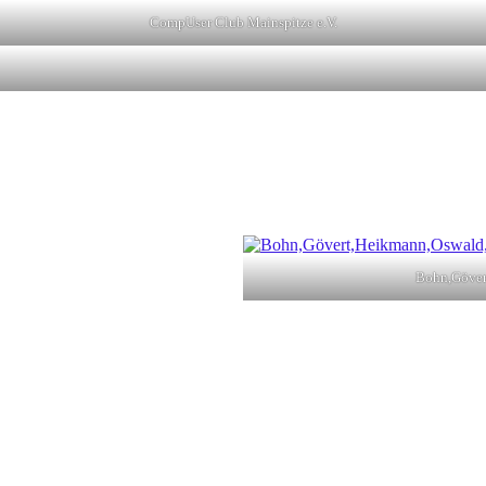
CompUser Club Mainspitze e.V.
Bohn,Göver