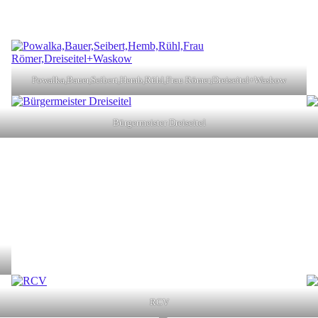
Powalka,Bauer,Seibert,Hemb,Rühl,Frau Römer,Dreiseitel+Waskow
Bürgermeister Dreiseitel
RCV