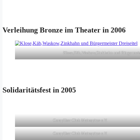
Verleihung Bronze im Theater in 2006
Klose,Käb,Waskow,Zinkhahn und Bürgermeist
Solidaritätsfest in 2005
CompUser Club Mainspitze e.V.
CompUser Club Mainspitze e.V.