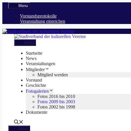
Zum
Menu
Inhalt
springen
Vorstandsprotokolle
Veranstaltung einreichen
Menü
Startseite
News
Veranstaltungen
Mitglieder
Mitglied werden
Vorstand
Geschichte
Fotogalerien
Fotos 2016 bis 2010
Fotos 2009 bis 2003
Fotos 2002 bis 1998
Dokumente
Menü