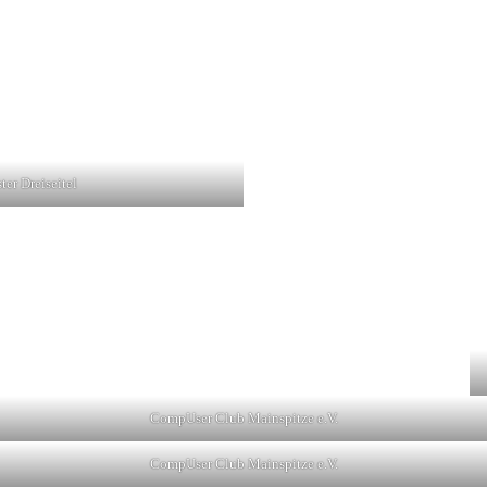
er Dreiseitel
CompUser Club Mainspitze e.V.
CompUser Club Mainspitze e.V.