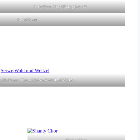
CompUser Club Mainspitze e.V.
Detlef Ewert
t,Heikmann,Oswald,Serwe,Wahl und Weitzel