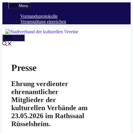
Zum
Menu
Inhalt
springen
Vorstandsprotokolle
Veranstaltung einreichen
Menü
Presse
Ehrung verdienter
ehrenamtlicher
Mitglieder der
kulturellen Verbände am
23.05.2026 im Rathssaal
Rüsselsheim.